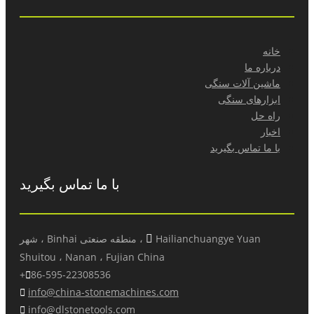
-پاسخ کارآمد به شکایات کیفیت و خدمات.
خانه
درباره ما
ماشین آلات سنگی
ابزارهای سنگی
راه حل
اخبار
با ما تماس بگیرید
با ما تماس بگیرید

Hailianchuangye Yuan ، منطقه صنعتی Binhai ، شهر
Shuitou ، Nanan ، Fujian China

86-595-22308536+

info@china-stonemachines.com

info@dlstonetools.com