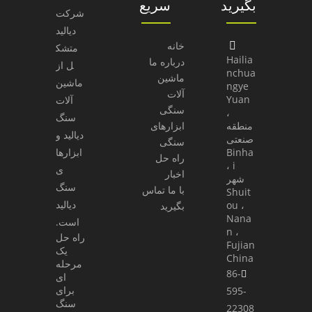
بگیرید
سریع
شرکت
دیالید
خانه

متشک
Hailia
درباره ما
ل از
nchua
ماشین
ماشین
ngye
آلات
Yuan
آلات
سنگی
،
سنگ
منطقه
ابزارهای
دیالید و
صنعتی
سنگی
Binha
ابزارها
راه حل
i ،
ی
اخبار
شهر
سنگ
با ما تماس
Shuit
دیالید
ou ،
بگیرید
Nana
است.
n ،
راه حل
Fujian
یک
China
مرحله
86-

ای
برای
595-
سنگ
22308