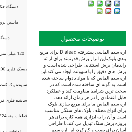
دستگاه حکاکی 
ماشین پرو
توضیحات محصول
دستگا
اره سیم الماسی پیشرفته Dialead برای مربع
120 میلی متر مرمر 5 چرخ اضافی پخ
بندی بلوک.این ابزار برش قدرتمند برای ارائه
راندمان برش استثنایی طراحی شده است و
برش های دقیق را با سهولت ایجاد می کند.این
اره سیم الماس که با مواد بادوام ساخته شده
است به گونه ای ساخته شده است که در
سخت ترین شرایط مقاومت کند و عملکرد
قابل اعتمادی را در هر زمان ارائه دهد.
اره سیم الماس ما برای مربع سازی بلوک
برای انواع مختلف بلوک های سنگی مناسب
است و آن را به ابزاری همه کاره برای هر
پروژه برش سنگ تبدیل می کند.با طراحی
آسان برای نصب و کارکرد، این اره سیم
قطعات مته نو