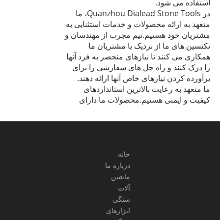
استفاده می شود.
در Quanzhou Dialead Stone Tools، ما
متعهد به ارائه محصولات و خدمات استثنایی به
مشتریان خود هستیم.تیم مجرب از مهندسان و
تکنسین های ما از نزدیک با مشتریان ما
همکاری می کنند تا نیازهای منحصر به فرد آنها
را درک کنند و راه حل های سفارشی را برای
برآورده کردن نیازهای خاص آنها ارائه دهند.
ما متعهد به رعایت بالاترین استانداردهای
کیفیت و ایمنی هستیم.محصولات ما دارای
گواهی ISO9001-2015، CE و SGS هستند.ما
همچنین به پایداری زیست محیطی متعهد
هستیم و فرآیندهای تولید ما به طور مداوم
برای به حداقل رساندن ضایعات و کاهش
ردپای کربن بهینه می شوند.
خانه
با یک پایگاه مشتری جهانی، ما به دلیل برتری
درباره ما
در صنعت ابزار سنگی شهرت پیدا کرده ایم.ما
ماشین
متعهد به ادامه سنت خود در زمینه نوآوری،
آلات
کیفیت و رضایت مشتری هستیم.برای کسب
سنگی
اطلاعات بیشتر در مورد محصولات و خدمات
ابزارهای
ما همین امروز با ما تماس بگیرید.