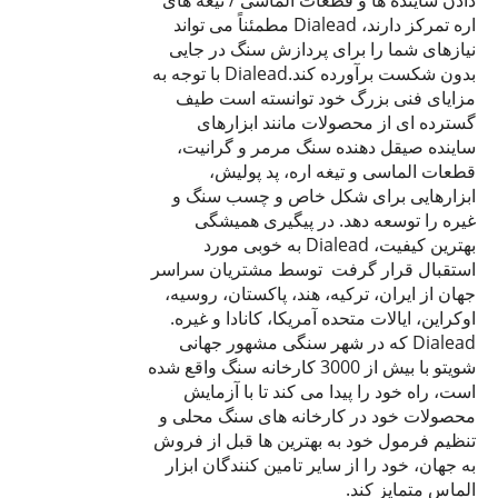
دادن ساینده ها و قطعات الماسی / تیغه های
اره تمرکز دارند، Dialead مطمئناً می تواند
نیازهای شما را برای پردازش سنگ در جایی
بدون شکست برآورده کند.Dialead با توجه به
مزایای فنی بزرگ خود توانسته است طیف
گسترده ای از محصولات مانند ابزارهای
ساینده صیقل دهنده سنگ مرمر و گرانیت،
قطعات الماسی و تیغه اره، پد پولیش،
ابزارهایی برای شکل خاص و چسب سنگ و
غیره را توسعه دهد. در پیگیری همیشگی
بهترین کیفیت، Dialead به خوبی مورد
استقبال قرار گرفت توسط مشتریان سراسر
جهان از ایران، ترکیه، هند، پاکستان، روسیه،
اوکراین، ایالات متحده آمریکا، کانادا و غیره.
Dialead که در شهر سنگی مشهور جهانی
شویتو با بیش از 3000 کارخانه سنگ واقع شده
است، راه خود را پیدا می کند تا با آزمایش
محصولات خود در کارخانه های سنگ محلی و
تنظیم فرمول خود به بهترین ها قبل از فروش
به جهان، خود را از سایر تامین کنندگان ابزار
الماس متمایز کند.