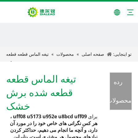
تو اینجایی:
صفحه اصلی
»
محصولات
»
تیغه الماس قطعه قطعه
شده برش خشک
تیغه الماس قطعه
رده
قطعه شده برش
محصولات
خشک
برای
uff08 u5173 u952e u8bcd uff09
،
هر کس نگرانی های خاص خود را در مورد آن
دارد، و آنچه ما انجام می دهیم، حداکثر کردن
نیازهای محصول هر مشتری است، بنابراین