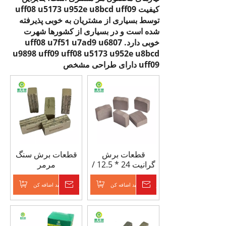
کیفیت
uff08 u5173 u952e u8bcd uff09
توسط بسیاری از مشتریان به خوبی پذیرفته
شده است و در بسیاری از کشورها شهرت
خوبی دارد.
uff08 u7f51 u7ad9 u6807
u9898 uff09
uff08 u5173 u952e u8bcd
uff09
دارای طراحی مشخص
قطعات برش
قطعات برش سنگ
گرانیت 24 * 12.5 /
مرمر
11.5 * 20 میلی متر
24*7.5*10mm
برای روسیه
برای ایران
پرس و جو
به سبد اضافه کن
پرس و جو
به سبد اضافه کن